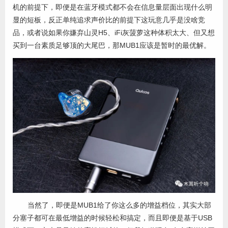
机的前提下，即便是在蓝牙模式都不会在信息量层面出现什么明
显的短板，反正单纯追求声价比的前提下这玩意几乎是没啥竞
品，或者说如果你嫌弃山灵H5、iFi灰菠萝这种体积太大、但又想
买到一台素质足够顶的大尾巴，那MUB1应该是暂时的最优解。
当然了，即便是MUB1给了你这么多的增益档位，其实大部
分塞子都可在最低增益的时候轻松和搞定，而且即便是基于USB