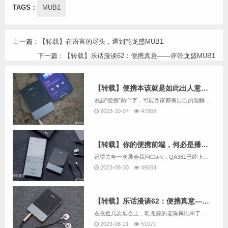
TAGS：
MUB1
上一篇：
【转载】在语言的尽头，遇到乾龙盛MUB1
下一篇：
【转载】乐话漫谈62：便携真意——评乾龙盛MUB1
【转载】便携本该就是如此出人意料——乾龙盛MUB1评测
说起“便携”两个字，可能各家都有自己的理解。但是在一众便携播放器厂商中，有一个厂商有自己独到的理解——让台机便携。是的，乾龙盛推出的便携台机系列QA390/LE可谓是惊艳四方。当大家需要一款全新的便携播放器的时候，乾龙盛却拿出了一款便携解码...
2023-10-07
47868
【转载】你的便携前端，何必是播放器？——DC评乾龙盛MUB1
记得去年一次展会我问Clark，QA361已经上市那么久了，该推出新的便携播放器产品了吧？Clark颇为纠结地说，其实一直有这个规划，但是便携播放器发展到当下，再推出一款类似QA361这样的纯音播放器，是否还是市场所需要的产品？而在流媒体音...
2023-08-30
49064
【转载】乐话漫谈62：便携真意——评乾龙盛MUB1
在最近几次展会上，乾龙盛的老陈掏出来了一个蓝牙耳放新品，也就是MUB1，体积小巧精致，声音却相当浑厚，堪称小体积大能量，算是一款相当有水准的产品，因此我赶紧搞了一台，在体验了一段时间后，我个人觉得相当的成功，不过想来这也是必然的，毕竟这可是...
2023-08-21
51071