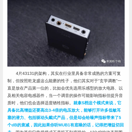
4片43131的架构，其实在行业里具备非常成熟的方案可复
制，但按照乾龙盛这么能磨的性子，他们其实对于“玄学调教”一
直是放在产品第一位的，比如会优先选用乐感型的放大电路、以
及相关电容电感器件，当一个调音的操作可能影响指标但提升音
质时，他们也会选择适度牺牲指标。
就拿S档这个模式来说，它
具备比高增益还要高出3-4倍的电压放大，能够打开许多低敏耳
塞的潜力、包括驱动头戴式产品，但是却会给噪声指标带来了5
个dB的衰减，因此如果你听MUB1有底噪的话，记得把增益切回