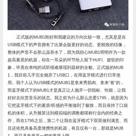
正式版的MUB1刚好和我建议的方向比较一致，尤其是是在
USB模式下的声音拥有了比展会版更好的动态、更精致的结像，
整体的声音不会那么温吞水了，因为我担心MUB1明明作为一款
超高素质的机器，却在一耳朵的环节给人留下HUFI、疲软的印
象，毕竟在单纯的试听很难展现到器材的全貌。正式版的MUB
1，我目前几乎完全抛弃了USB口，在用蓝牙模式进行日常使
用。我个人认为USB模式的MUB1是拿来秀肌肉、拿来“卷”的，
而蓝牙模式下的MUB1才是真正让人抛开一切指标、性能，让我
好好去欣赏音乐的状态。我之前为什么那么忠爱1795，就是因为
它把蓝牙模式下的素质/听感的平衡做到了极致，而且保持了口袋
机的体积，从升频算法到模拟端的调教都堪称行业内的经典之
作，而在1795之后，第二个让我在蓝牙模式下双双做到满意、而
且还依然具备高度便携性的机器，有且仅有一台，那就是MUB
1，而且具备更高一档的素质上限。