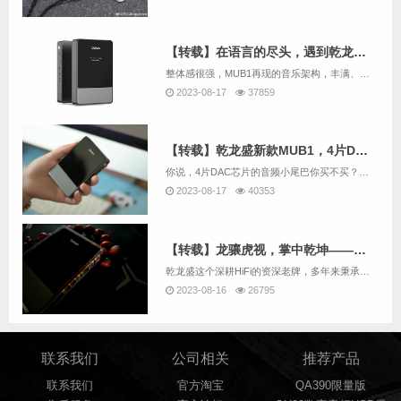
【转载】在语言的尽头，遇到乾龙盛MUB1
整体感很强，MUB1再现的音乐架构，丰满、立体、层次清晰，各声部各司其职、各司其位，不乱不糊，有条不紊，错落有致，音乐的进行从容不迫，音乐织体（掉个专业的词，见笑）丰满充足、大气开扬。好的音源下，有一种3D感。
2023-08-17
37859
【转载】乾龙盛新款MUB1，4片DAC配置的手机大尾巴你见过没？
你说，4片DAC芯片的音频小尾巴你买不买？起码看到这配置我想很多人都会考虑一下。
2023-08-17
40353
【转载】龙骧虎视，掌中乾坤——乾龙盛MUB1
乾龙盛这个深耕HiFi的资深老牌，多年来秉承精益求精的严谨态度，旗下产品往往都是数年磨一剑，量虽不多，但几乎件件精品。
2023-08-16
26795
联系我们
公司相关
推荐产品
联系我们
官方淘宝
QA390限量版