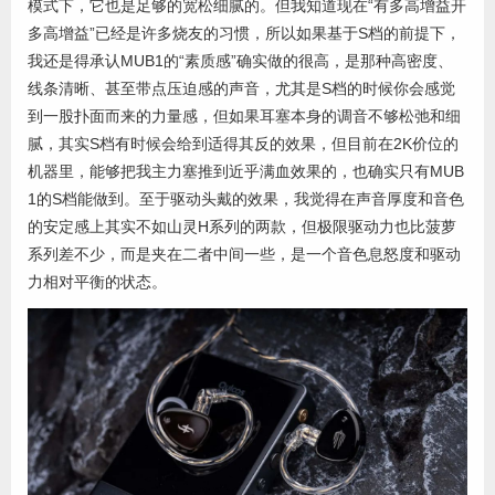
模式下，它也是足够的宽松细腻的。但我知道现在“有多高增益开
多高增益”已经是许多烧友的习惯，所以如果基于S档的前提下，
我还是得承认MUB1的“素质感”确实做的很高，是那种高密度、
线条清晰、甚至带点压迫感的声音，尤其是S档的时候你会感觉
到一股扑面而来的力量感，但如果耳塞本身的调音不够松弛和细
腻，其实S档有时候会给到适得其反的效果，但目前在2K价位的
机器里，能够把我主力塞推到近乎满血效果的，也确实只有MUB
1的S档能做到。至于驱动头戴的效果，我觉得在声音厚度和音色
的安定感上其实不如山灵H系列的两款，但极限驱动力也比菠萝
系列差不少，而是夹在二者中间一些，是一个音色息怒度和驱动
力相对平衡的状态。