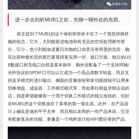
进一步去剖析MUB1之前，先聊一聊外在的东西。
前文提到了MUB1的这个体积和形状卡在了一个我觉得很舒
服的状态，它大，大到能塞进电池和有充足的空间处理硬件部
分，它小，也小到能放进夏日衣物的口袋里没有明显的负担，确
实比那种瘦长型的尾巴要显得更实用一些。接口方面，独立的US
B数据口和充电口自然是基本操作，额外还配备了一个支持同轴/
光纤协议的SPDIF口可以让它成为一个高品质数字转盘，而且支
持蓝牙模式时进行输出。侧面的音量按钮和多功能按钮可以用来
切换增益、滤波器、工作模式模式等，而如果往精益求精去说的
话，我是希望能够有一个用于切换工作模式的独立按钮的，但好
在MUB1把这个切换放在了菜单的第一项去选。此外，在产品设
计上确实是做的平平无奇，而且相比友商的一些产品来说，它没
有配备复杂的功能，更像是一个纯粹设计给HIFI爱好者的产品。