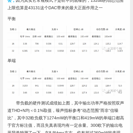
去，
因为其实它常规模式下是听不到底噪的，132dB的动态范围
上限也算是43131这个DAC带来的最大正面作用之一
平衡
单端
带负载的硬件测试成绩如上图，其中输出功率严格按照双声
道THD+N均＜0.1%取值，噪声指标参考“动态范围”而非“信噪
比”，其中32欧负载下1274mW的平衡口和419mW的单端口都高
于官方标注值，而且失真表现均有一定余量。300欧下的输出电
平我单独测了一下，在8.9Vrms左右，也有超过260mW的表现。