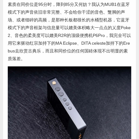
素质在同价位是95分时，降到85分又何妨？我认为MUB1在蓝牙
模式下的声音依旧非常完整、不会给你干涩的音色、蹩脚的声
场、或者细碎的高频，是那种长板都很长的水桶型机器，它蓝牙
模式下的声音框架与信息量可以媲美体积略大一点点的乂度Poke
2、音色的柔美度可以媲美R2R的顶级便携机P6Pro，我完全可以
用它来驱动红宗加持下的MA Eclipse、DITA celeste加持下的Ere
bus去欣赏古典乐，而且和同价位的任何国砖体现不出明显的素
质落差。