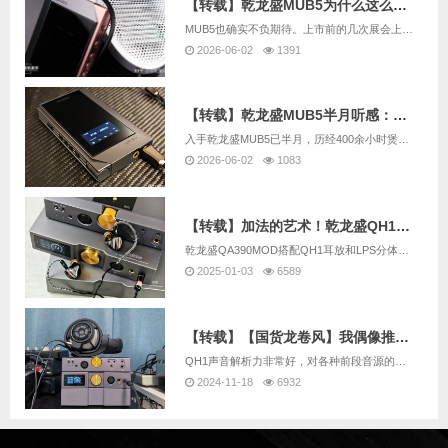
【转载】乾龙盛MUB5为什么这么好听？
MUB5也确实不负期待。上市前的几次展会上，它就得到了众多媒体和烧友的普遍好评，甚至将其誉为“随身音质天花板”；上市后更是一机难求，多个批次都被迅速抢空，可以说是一款被烧友“用脚投票”的好产品。如今这款产品已经上市几个月，也有很多媒体和烧友...
2026-06-02
1391
【转载】乾龙盛MUB5半月听感：便携体积里的台机级R2R之声
入手乾龙盛MUB5已半月，历经400余小时煲机，这款前端终于展现出最佳状态，也成了我今年最惊喜的音频设备——它在自身价位上，交出了远超价格预期的声音表现。
2026-06-02
1083
【转载】加法的艺术！乾龙盛QH1耳放 LPS分体电源主观体验报告
乾龙盛QA390MOD搭配QH1耳放和LPS分体电源，解决原设备推力不足问题，提升音质，实现全场景覆盖，兼具灵活性与机动性，成为一站式懒人神器。
2025-01-03
6589
【转载】【国货龙卷风】我偶像推出了新作品——乾龙盛QH1耳放前级
QH1声音解析力非常好，对各种前段音源的音色反馈明确，煲机后声音的，中性和透明感十分强烈，精致细腻有润度的声音，不失动态，音乐的流畅度有很大优势，怎么听都是自然的。
2024-11-18
6932