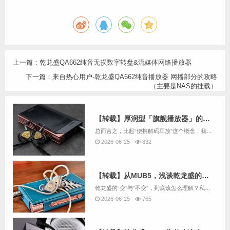
上一篇：
乾龙盛QA662纯音无损数字转盘&流媒体网络播放器
下一篇：
来自热心用户-乾龙盛QA662纯音播放器 网播部分的攻略
（主要是NAS的挂载）
【转载】厚润型「旗舰播放器」的潜质：聊聊乾龙盛MUB5
总而言之，比起“便携解码耳放”这个概念，我更喜欢把MUB5和旗舰播放器放在一起比较，其素质水准和声音审美与后者更加接近。如果你不刚需本地播放、不care体积重量的问题，那MUB5真的可以代替旗舰播放器，在你的随身音频系统中发挥高品质前端的作...
2026-06-25
832
【转载】从MUB5，浅谈乾龙盛的“变”与“不变”
乾龙盛的“变”与“不变”，到底该怎么理解？私以为乾龙盛的“不变”在于出奇制胜的研发角度和海纳百川的调音理念，“变”的是突破认知的音质提升和符合主流的审美设计。在这个一切向快看齐的浮躁时代，MUB5就是为数不多能让我慢下来，静静享受音乐的知心...
2026-06-25
765