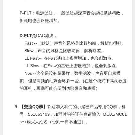
P-FLT：
电源滤波，一般滤波越深声音会越细腻越精致，
但耗电也会略微增加。
D-FLT
是DAC滤波，
Fast --（默认）声音的风格是比较均衡，解析也很好。
Slow --声音的风格是比较均衡，解析略差。
LL Fast-- 在Fast基础上密度增加，也会刺激点。
LL Slow --在Slow的基础上密度增加，也会刺激点。
Nos --这个是没有超采样，数字滤波，声音更自然模
拟，但是高频的毛刺会略多一些。(在这个模式下高灵敏度
的耳机，耳塞可能会听到切歌爆音和底噪）
【交流QQ群】
欢迎加入我们的小尾巴产品专用QQ群，群
号：551663499，加群时的验证信息请输入: MC01/MC01
se+购买人姓名（否则一律不通过）。