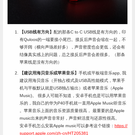
【USB线有方向】
配的那条C to C USB线是有方向的，印
有Quloos的一端要接小尾巴。接反后声音会缩在一起，不
够开阔（横向声场差好多），声音密度也会更低，还会有
结像真实感上的问题，总之接反后声音会差很多。（那条
苹果线是没有方向的）
【建议用海贝音乐或苹果音乐】
手机或平板端音乐app, 我
建议用海贝音乐（开独占模式及USB高性能模式，苹果手
机与平板默认就是USB独占输出）或者苹果音乐（Apple
Music)。 很多人可能不知道，安卓手机也是可以用苹果音
乐的，我自己的华为P40手机就一直用Apple Music听音乐
。苹果音乐上面的音乐资源质量很高， 最重要的是Apple
music出来的声音非常好，声音鲜活度与还原性很高。
安卓手机怎么安装Apple music可以参考这个链接：
https://
support.apple.com/zh-cn/HT205381