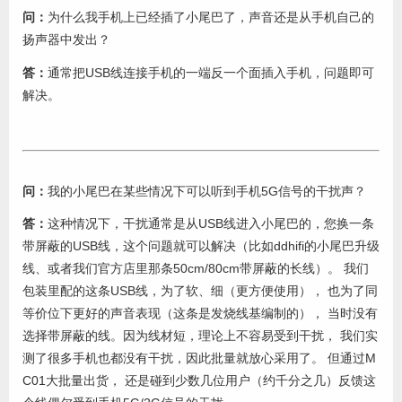
问：
为什么我手机上已经插了小尾巴了，声音还是从手机自己的
扬声器中发出？
答：
通常把USB线连接手机的一端反一个面插入手机，问题即可
解决。
问：
我的小尾巴在某些情况下可以听到手机5G信号的干扰声？
答：
这种情况下，干扰通常是从USB线进入小尾巴的，您换一条
带屏蔽的USB线，这个问题就可以解决（比如ddhifi的小尾巴升级
线、或者我们官方店里那条50cm/80cm带屏蔽的长线）。 我们
包装里配的这条USB线，为了软、细（更方便使用）， 也为了同
等价位下更好的声音表现（这条是发烧线基编制的）， 当时没有
选择带屏蔽的线。因为线材短，理论上不容易受到干扰， 我们实
测了很多手机也都没有干扰，因此批量就放心采用了。 但通过M
C01大批量出货， 还是碰到少数几位用户（约千分之几）反馈这