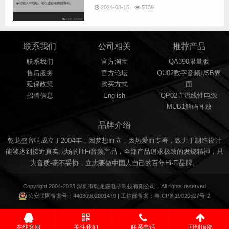
2024-03-15
5739
联系我们
公司相关
推荐产品
联系我们
官方淘宝
QA390限量版
售后服务
官方论坛
QU02数字音频USB界
延保政策
购买方式
面
招聘信息
English
QP02直流线性电源
MUB1解码耳放
品牌介绍
乾龙盛音响成立于2004年，因梦想而立，因热爱而专著，致力于制造设计
能够达到接近真实现场的HiFi音频产品，全部产品追求极致的发烧精神，只
为音质-毫不妥协，立志要做中国人自己的百年Hi-Fi品牌。
Copyright 2004-2023 深圳市
乾龙盛
电子科技有限公司，All rights reserved
公安联网备案号：
44030902001479
| 工信部备案：
粤ICP备19020527号-2
在线客服
关注我们
联系电话
回到顶部