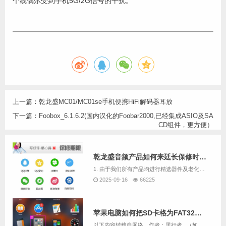
个线偶尔受到手机5G/2G信号的干扰。
上一篇：
乾龙盛MC01/MC01se手机便携HiFi解码器耳放
下一篇：
Foobox_6.1.6.2(国内汉化的Foobar2000,已经集成ASIO及SA
CD组件，更方便）
乾龙盛音频产品如何来廷长保修时间呢
1. 由于我们所有产品均进行精选器件及老化数个小时，且负责测试及生产的均为音响爱好者，因此我们售出的机器故障率极低。2. 乾龙盛并不像其它厂商那样在市场推广上投入巨额费用，而是几乎把所有的利润都重新投入产品研发与客服服务上面，我们认为产品主...
2025-09-16
66225
苹果电脑如何把SD卡格为FAT32格式
以下内容转载自网络，作者：黑行者 （如果有版权问题，请联系我们删除）原文章链接：https://www.sohu.com/a/255067461_100241398 &...