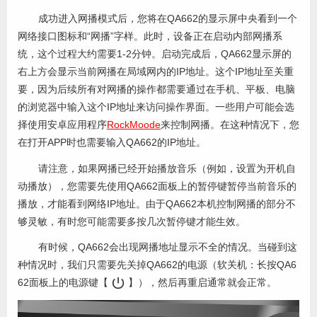
成功进入网播模式后，您将在QA662的显示屏中央看到一个
网络接口图标和“网播”字样。此时，设备正在启动内部网播系
统，这个过程大约需要1-2分钟。启动完成后，QA662显示屏的
右上方会显示当前网播在局域网内的IP地址。这个IP地址至关重
要，因为后续所有对网播的操作都需要通过在手机、平板、电脑
的浏览器中输入这个IP地址来访问操作界面。一些用户可能会选
择使用安卓应用程序
RockMoode
来控制网播。在这种情况下，您
在打开APP时也需要输入QA662的IP地址。
请注意，如果网播已经开始播放音乐（例如，设置为开机自
动播放），您需要先使用QA662面板上的暂停键暂停当前音乐的
播放，才能看到网络IP地址。由于QA662本机控制网播的部分不
够灵敏，有时您可能需要多按几次暂停键才能生效。
有时候，QA662会出现网播地址显示不全的情况。当碰到这
种情况时，我们只需要先关掉QA662的电源（软关机：长按QA6
62面板上的电源键【
】），然后再重启通常就会正常。