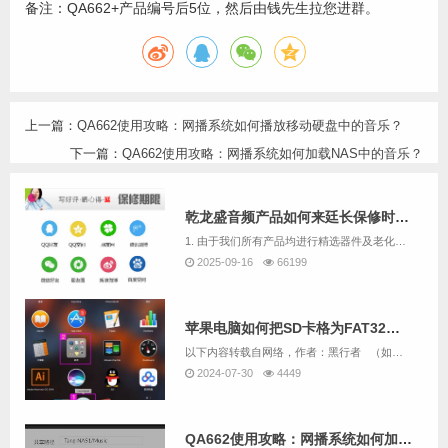
备注：QA662+产品编号后5位，然后由钱先生拉您进群。
上一篇：
QA662使用攻略：网播系统如何播放移动硬盘中的音乐？
下一篇：
QA662使用攻略：网播系统如何加载NAS中的音乐？
乾龙盛音频产品如何来廷长保修时间呢
1. 由于我们所有产品均进行精选器件及老化数个小时，且负责测试及生产的均为音响爱好者，因此我们售出的机器故障率极低。2. 乾龙盛并不像其它厂商那样在市场推广上投入巨额费用，而是几乎把所有的利润都重新投入产品研发与客服服务上面，我们认为产品主...
2025-09-16
66199
苹果电脑如何把SD卡格为FAT32格式
以下内容转载自网络，作者：黑行者 （如果有版权问题，请联系我们删除）原文章链接：https://www.sohu.com/a/255067461_100241398 &...
2024-07-30
4449
QA662使用攻略：网播系统如何加载NAS中的音乐？