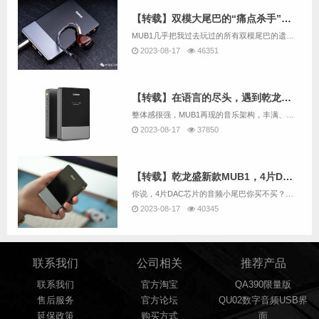
【转载】双模大尾巴的“痛点杀手”——乾龙盛MUB1
MUB1几乎把我过去玩过的所有双模尾巴的遗憾都给解决了，相对适中的体积尽可能把素质做到了极致、加上调音水平和耳机适配性本身一直是乾龙盛家的强项，这是一台有推力、有素质、有声音审美的机器，除了外观比较平庸以外，作为一个纯粹服务于HIFI发烧友...
2023-08-17
46351
【转载】在语言的尽头，遇到乾龙盛MUB1
整体感很强，MUB1再现的音乐架构，丰满、立体、层次清晰，各声部各司其职、各司其位，不乱不糊，有条不紊，错落有致，音乐的进行从容不迫，音乐织体（掉个专业的词，见笑）丰满充足、大气开扬。好的音源下，有一种3D感。
2023-08-17
37850
【转载】乾龙盛新款MUB1，4片DAC配置的手机大尾巴你见过没？
你说，4片DAC芯片的音频小尾巴你买不买？起码看到这配置我想很多人都会考虑一下。
2023-08-17
40345
联系我们
公司相关
推荐产品
联系我们
官方淘宝
QA390限量版
售后服务
官方论坛
QU02数字音频USB界
延保政策
购买方式
面