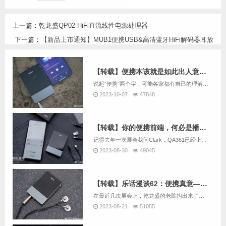
上一篇：
乾龙盛QP02 HiFi直流线性电源处理器
下一篇：
【新品上市通知】MUB1便携USB&高清蓝牙HiFi解码器耳放
【转载】便携本该就是如此出人意料——乾龙盛MUB1评测
说起“便携”两个字，可能各家都有自己的理解。但是在一众便携播放器厂商中，有一个厂商有自己独到的理解——让台机便携。是的，乾龙盛推出的便携台机系列QA390/LE可谓是惊艳四方。当大家需要一款全新的便携播放器的时候，乾龙盛却拿出了一款便携解码...
2023-10-07
47848
【转载】你的便携前端，何必是播放器？——DC评乾龙盛MUB1
记得去年一次展会我问Clark，QA361已经上市那么久了，该推出新的便携播放器产品了吧？Clark颇为纠结地说，其实一直有这个规划，但是便携播放器发展到当下，再推出一款类似QA361这样的纯音播放器，是否还是市场所需要的产品？而在流媒体音...
2023-08-30
49045
【转载】乐话漫谈62：便携真意——评乾龙盛MUB1
在最近几次展会上，乾龙盛的老陈掏出来了一个蓝牙耳放新品，也就是MUB1，体积小巧精致，声音却相当浑厚，堪称小体积大能量，算是一款相当有水准的产品，因此我赶紧搞了一台，在体验了一段时间后，我个人觉得相当的成功，不过想来这也是必然的，毕竟这可是...
2023-08-21
51055