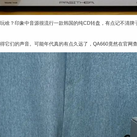
，台式玩啥？印象中音源很流行一款韩国的纯CD转盘，有点记不清
在都记得它们的声音。可能年代真的有点久远了，QA660竟然在官