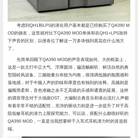
考虑到QH1和LPS的潜在用户基本都是已经购买了QA390 M
OD的烧友，这里就对比下QA390 MOD单体和在QH1+LPS加持
下声音的区别，以便各位了解这一万多块钱到底花在什么地方
了。
先简单回顾下QA390 MOD的声音表现如何。大的框架上，
这是一款主打中正大气、浑厚圆润，偏流畅耐听、鲜活自然的典
型国砖风设备。三频能量分布较为均衡，很强调低频的氛围感和
落地感，对于中频人声的韵味和厚度也有独到的诠释。高频则是
偏顺滑柔和，音色准确之余不乏高级的乐感和通透的延展。这样
的调音理念对于大场面OST、大编制古典音乐和港台流行人声都
有着非常不错的适配性，充沛的驱动力则是进一步提升了对于高
阻低敏耳机的潜力上限探究能力。可以说，搭配什么都很好听的
QA390 MOD，一直是当我想要榨干入耳式耳机潜力时的首选前
端。