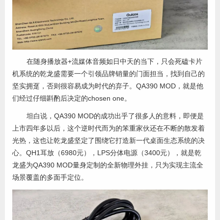
在随身播放器+流媒体音频如日中天的当下，只会死磕卡片
机系统的乾龙盛需要一个引领品牌销量的门面担当，找到自己的
坚实拥趸，否则很容易成为时代的弃子。QA390 MOD，就是他
们经过仔细斟酌后决定的chosen one。
坦白说，QA390 MOD的成功出乎了很多人的意料，即便是
上市四年多以后，这个逆时代而为的笨重家伙还在不断的散发着
光热，这也让乾龙盛坚定了围绕它打造新一代桌面生态系统的决
心。QH1耳放（6980元），LPS分体电源（3400元），就是乾
龙盛为QA390 MOD量身定制的全新物理外挂，只为实现主流全
场景覆盖的多面手定位。