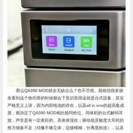
那么QA390 MOD就全无缺点么？也不尽然。我相信很多烧
友看到这个铁疙瘩的时候都会下意识觉得这就是台式设备，其实
严格意义上讲，因为内部电池的存在，以及all in one的超高集成
度，都决定了QA390 MOD相比较同价位、同体积的台式解码耳
放，声音是有一定差距的。具体体现在：驱动低灵敏度大耳时的
推力储备不足（结像不够立体，边缘模糊，分离度粘连），以及