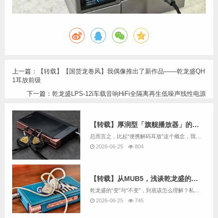
上一篇：
【转载】【国货龙卷风】我偶像推出了新作品——乾龙盛QH
1耳放前级
下一篇：
乾龙盛LPS-12i车载音响HiFi全隔离再生低噪声线性电源
【转载】厚润型「旗舰播放器」的潜质：聊聊乾龙盛MUB5
总而言之，比起“便携解码耳放”这个概念，我更喜欢把MUB5和旗舰播放器放在一起比较，其素质水准和声音审美与后者更加接近。如果你不刚需本地播放、不care体积重量的问题，那MUB5真的可以代替旗舰播放器，在你的随身音频系统中发挥高品质前端的作...
2026-06-25
804
【转载】从MUB5，浅谈乾龙盛的“变”与“不变”
乾龙盛的“变”与“不变”，到底该怎么理解？私以为乾龙盛的“不变”在于出奇制胜的研发角度和海纳百川的调音理念，“变”的是突破认知的音质提升和符合主流的审美设计。在这个一切向快看齐的浮躁时代，MUB5就是为数不多能让我慢下来，静静享受音乐的知心...
2026-06-25
745