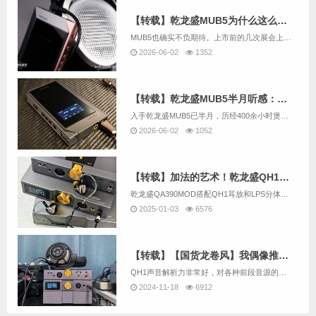
【转载】乾龙盛MUB5为什么这么好听？
MUB5也确实不负期待。上市前的几次展会上，它就得到了众多媒体和烧友的普遍好评，甚至将其誉为“随身音质天花板”；上市后更是一机难求，多个批次都被迅速抢空，可以说是一款被烧友“用脚投票”的好产品。如今这款产品已经上市几个月，也有很多媒体和烧友...
2026-06-02
1352
【转载】乾龙盛MUB5半月听感：便携体积里的台机级R2R之声
入手乾龙盛MUB5已半月，历经400余小时煲机，这款前端终于展现出最佳状态，也成了我今年最惊喜的音频设备——它在自身价位上，交出了远超价格预期的声音表现。
2026-06-02
1052
【转载】加法的艺术！乾龙盛QH1耳放 LPS分体电源主观体验报告
乾龙盛QA390MOD搭配QH1耳放和LPS分体电源，解决原设备推力不足问题，提升音质，实现全场景覆盖，兼具灵活性与机动性，成为一站式懒人神器。
2025-01-03
6576
【转载】【国货龙卷风】我偶像推出了新作品——乾龙盛QH1耳放前级
QH1声音解析力非常好，对各种前段音源的音色反馈明确，煲机后声音的，中性和透明感十分强烈，精致细腻有润度的声音，不失动态，音乐的流畅度有很大优势，怎么听都是自然的。
2024-11-18
6912