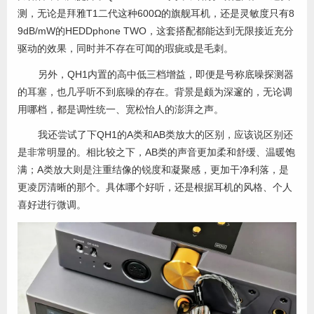
测，无论是拜雅T1二代这种600Ω的旗舰耳机，还是灵敏度只有8
9dB/mW的HEDDphone TWO，这套搭配都能达到无限接近充分
驱动的效果，同时并不存在可闻的瑕疵或是毛刺。
另外，QH1内置的高中低三档增益，即便是号称底噪探测器
的耳塞，也几乎听不到底噪的存在。背景是颇为深邃的，无论调
用哪档，都是调性统一、宽松怡人的澎湃之声。
我还尝试了下QH1的A类和AB类放大的区别，应该说区别还
是非常明显的。相比较之下，AB类的声音更加柔和舒缓、温暖饱
满；A类放大则是注重结像的锐度和凝聚感，更加干净利落，是
更凌厉清晰的那个。具体哪个好听，还是根据耳机的风格、个人
喜好进行微调。