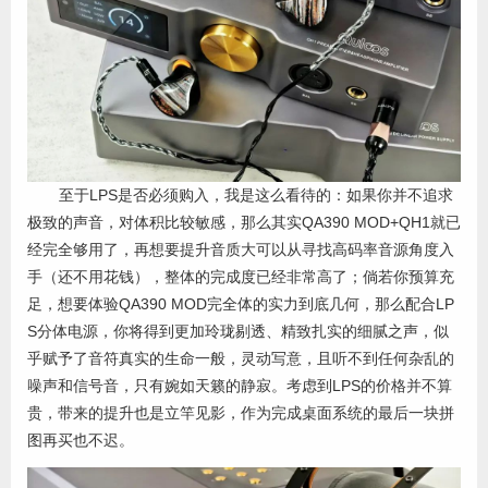
至于LPS是否必须购入，我是这么看待的：如果你并不追求
极致的声音，对体积比较敏感，那么其实QA390 MOD+QH1就已
经完全够用了，再想要提升音质大可以从寻找高码率音源角度入
手（还不用花钱），整体的完成度已经非常高了；倘若你预算充
足，想要体验QA390 MOD完全体的实力到底几何，那么配合LP
S分体电源，你将得到更加玲珑剔透、精致扎实的细腻之声，似
乎赋予了音符真实的生命一般，灵动写意，且听不到任何杂乱的
噪声和信号音，只有婉如天籁的静寂。考虑到LPS的价格并不算
贵，带来的提升也是立竿见影，作为完成桌面系统的最后一块拼
图再买也不迟。